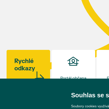
ročník slavností v 17 hodin uzavře. Zábava bude
připravena i pro děti.
Kulinářské okénko otevře šéfkuchař David Viktorin
z restaurace na Hraničním zámečku v Hlohovci,
která loni v prosinci získala Michelinskou hvězdu.
Rajčat existují stovky odrůd – od drobných
rybízových rajčátek velikosti hrášku až po obří
masité plody vážící více než kilogram. S mnoha z
nich se budou moci návštěvníci jako každý rok
seznámit na výstavě v synagoze. Během celého dne
Rychlé
budou navíc otevřeny také další výstavy v synagoze
odkazy
a v sousedním Lichtenštejnském domě. Vstup bude
tradičně zdarma.
Portál občana
E
Souhlas se 
Soubory cookies využívá