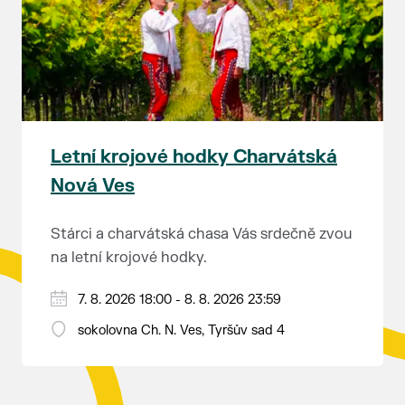
rozhodnutí soudu Ing. Martin Marták, jednatel
společnosti TEPLO Břeclav s.r.o.
Letní krojové hodky Charvátská
Nová Ves
Stárci a charvátská chasa Vás srdečně zvou
na letní krojové hodky.
PÁTEK 7. srpna
7. 8. 2026 18:00 - 8. 8. 2026 23:59
18:00 - ruční stavění máje
sokolovna Ch. N. Ves, Tyršův sad 4
SOBOTA 8. srpna
14:00 - krojový průvod pro stárky od