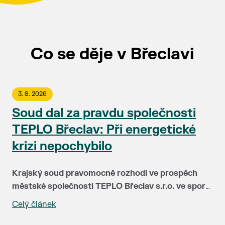
Co se děje v Břeclavi
3. 8. 2026
Soud dal za pravdu společnosti
TEPLO Břeclav: Při energetické
krizi nepochybilo
Krajský soud pravomocně rozhodl ve prospěch
městské společnosti TEPLO Břeclav s.r.o. ve sporu
se společností NWT a.s. Soud plně potvrdil, že
Celý článek
Před čtyřmi lety čelila společnost TEPLO Břeclav i
vedení teplárenské firmy postupovalo v době
podstatná část jejích klientů největší zkoušce ve