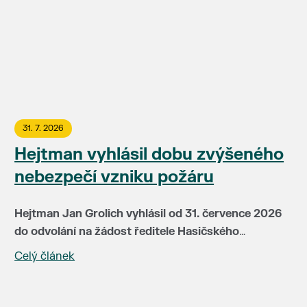
31. 7. 2026
Hejtman vyhlásil dobu zvýšeného
nebezpečí vzniku požáru
Hejtman Jan Grolich vyhlásil od 31. července 2026
do odvolání na žádost ředitele Hasičského
záchranného sboru JMK brig. gen Jiřího Pelikána
Celý článek
V této době je v místech se zvýšeným nebezpečím
(HZS JMH) pro celé území kraje dobu zvýšeného
vzniku požáru zakázáno:
nebezpečí vzniku požáru. Doba zvýšeného
nebezpečí vzniku požáru je vyhlašována především