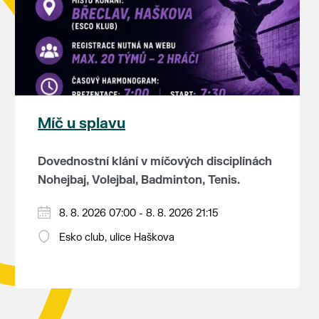
Míč u splavu
Dovednostní klání v míčových disciplínách
Nohejbaj, Volejbal, Badminton, Tenis.
Zúčastnit se může max. 20 dvojčlenných
8. 8. 2026 07:00 - 8. 8. 2026 21:15
týmů - každý tým si zahraje min. 4 západy
Esko club, ulice Haškova
od každého sportu ve skupině.
Občerstvení je zajištěno (v ceně
Hraje se vyřazovacím systémem a dosažené
startovného jsou dvě jídla + pití).
umístění je bodově ohodnoceno.
Program