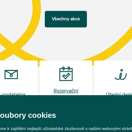
hostince “U Buvola”
16:00 - odpolední zábava na sokolovně
21:00 - večerní zábava
Všechny akce
K tanci a poslechu bude hrát DH
Lanžhotčané.
Těšíme se na Vás!
Rezervační
-podatelna
Úřední des
systém
soubory cookies
me k zajištění nejlepší uživatelské zkušenosti s našimi webovými strá