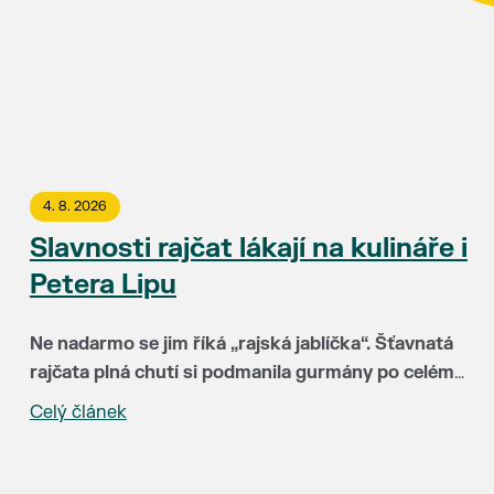
4. 8. 2026
Slavnosti rajčat lákají na kulináře i
Petera Lipu
Ne nadarmo se jim říká „rajská jablíčka“. Šťavnatá
rajčata plná chutí si podmanila gurmány po celém
světě. Už 15. srpna budou hlavními hvězdami
Celý článek
„Za třináct let Slavnosti rajčat neuvěřitelně vyzrály.
Slavností rajčat v Břeclavi. Rajskému pokušení
Hlavní radost mám ale zejména z toho, že k nám do
můžete podlehnout v uličce u synagogy a okolí
Břeclavi lákají lidi z různých koutů republiky i
kina Koruna.