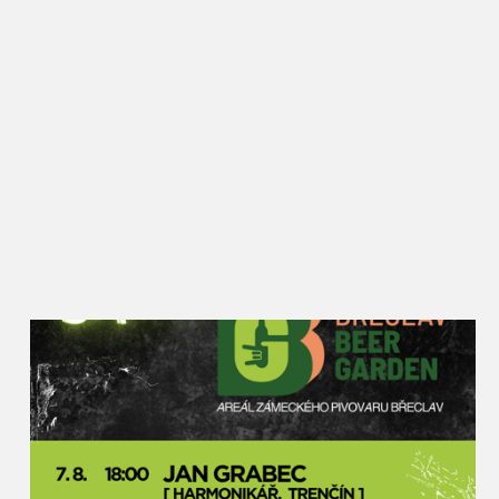
zahraničí, ale přitom si stále drží oblibu i mezi
Břeclaváky, kteří zde vždy potkají řadu známých a
ochutnají nové i zažité dobroty. Rajče jsem kdysi
vybral jako téma záměrně, protože se jim zde skvěle
daří a lze z nich připravit opravdu velké množství
receptů. Kromě národních kuchyní a klasických
úprav budou moci návštěvníci ochutnat i pivní
rajský kyseláč, rajský burčák nebo dokonce
kombinaci rajčat a masa z nutrie. Rajská Břeclav
zkrátka podněcuje místní kulináře k tomu přijít s
netradičním využitím této plodiny,“ popisuje akci
místostarosta pro kulturu Petr Vlasák, který za
Slavnostmi rajčat v Břeclavi stojí od jejich zrodu.
Rajčata u synagogy najdou lidé v různých formách
– sušená, nakládaná, fermentovaná, grilovaná i
plněná na kavkazský nebo italský způsob. Nebudou
chybět ani na pizze nebo v hamburgru, polévky