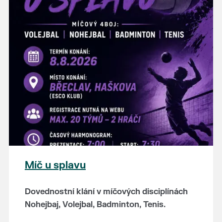
hostince “U Buvola”
16:00 - odpolední zábava na sokolovně
21:00 - večerní zábava
K tanci a poslechu bude hrát DH
Lanžhotčané.
Těšíme se na Vás!
Míč u splavu
Dovednostní klání v míčových disciplínách
Nohejbaj, Volejbal, Badminton, Tenis.