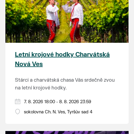
Letní krojové hodky Charvátská
Nová Ves
Stárci a charvátská chasa Vás srdečně zvou
na letní krojové hodky.
PÁTEK 7. srpna
7. 8. 2026 18:00 - 8. 8. 2026 23:59
18:00 - ruční stavění máje
sokolovna Ch. N. Ves, Tyršův sad 4
SOBOTA 8. srpna
14:00 - krojový průvod pro stárky od