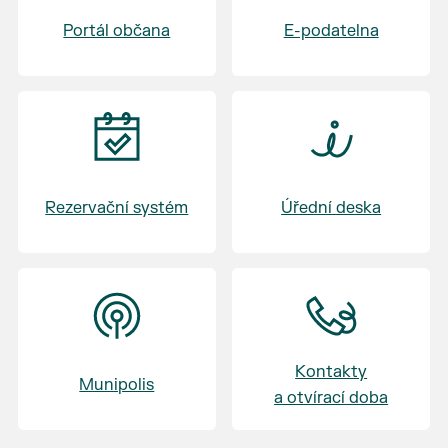
Badminton U Macha
Portál občana
E-podatelna
17:30 - 19:30 Výměna skupin - skupina C, D -
Volejbal - skupina A, B - Badminton
20:45 - 21:15 Vyhlášení - vyhlášení vítěze
turnaje
Rezervační systém
Úřední deska
Kontakty
Munipolis
a otvírací doba