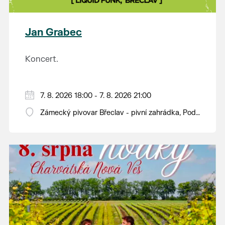
plody vážící více než kilogram. S mnoha z nich se
budou moci návštěvníci jako každý rok seznámit na
výstavě v synagoze. Během celého dne budou navíc
Jan Grabec
otevřeny také další výstavy v synagoze a v
sousedním Lichtenštejnském domě. Vstup bude
Koncert.
tradičně zdarma.
7. 8. 2026 18:00 - 7. 8. 2026 21:00
Zámecký pivovar Břeclav - pivní zahrádka, Pod
Zámkem 625/8