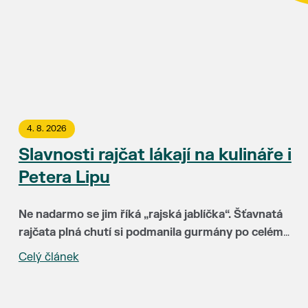
4. 8. 2026
Slavnosti rajčat lákají na kulináře i
Petera Lipu
Ne nadarmo se jim říká „rajská jablíčka“. Šťavnatá
rajčata plná chutí si podmanila gurmány po celém
světě. Už 15. srpna budou hlavními hvězdami
Celý článek
„Za třináct let Slavnosti rajčat neuvěřitelně vyzrály.
Slavností rajčat v Břeclavi. Rajskému pokušení
Hlavní radost mám ale zejména z toho, že k nám do
můžete podlehnout v uličce u synagogy a okolí
Břeclavi lákají lidi z různých koutů republiky i
kina Koruna.