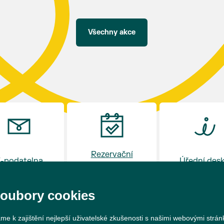
hostince “U Buvola”
16:00 - odpolední zábava na sokolovně
21:00 - večerní zábava
Všechny akce
K tanci a poslechu bude hrát DH
Lanžhotčané.
Těšíme se na Vás!
Rezervační
-podatelna
Úřední des
systém
soubory cookies
me k zajištění nejlepší uživatelské zkušenosti s našimi webovými strá