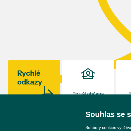
ročník slavností v 17 hodin uzavře. Zábava bude
připravena i pro děti.
Kulinářské okénko otevře šéfkuchař David Viktorin
z restaurace na Hraničním zámečku v Hlohovci,
která loni v prosinci získala Michelinskou hvězdu.
Rajčat existují stovky odrůd – od drobných
rybízových rajčátek velikosti hrášku až po obří
masité plody vážící více než kilogram. S mnoha z
nich se budou moci návštěvníci jako každý rok
seznámit na výstavě v synagoze. Během celého dne
Rychlé
budou navíc otevřeny také další výstavy v synagoze
odkazy
a v sousedním Lichtenštejnském domě. Vstup bude
tradičně zdarma.
Portál občana
E
Souhlas se 
Soubory cookies využívá