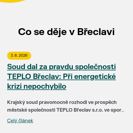
Co se děje v Břeclavi
3. 8. 2026
Soud dal za pravdu společnosti
TEPLO Břeclav: Při energetické
krizi nepochybilo
Krajský soud pravomocně rozhodl ve prospěch
městské společnosti TEPLO Břeclav s.r.o. ve sporu
se společností NWT a.s. Soud plně potvrdil, že
Celý článek
Před čtyřmi lety čelila společnost TEPLO Břeclav i
vedení teplárenské firmy postupovalo v době
podstatná část jejích klientů největší zkoušce ve