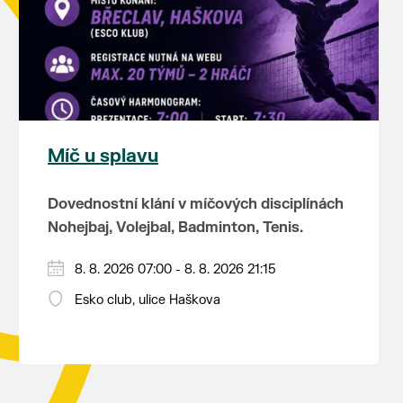
Míč u splavu
Dovednostní klání v míčových disciplínách
Nohejbaj, Volejbal, Badminton, Tenis.
Zúčastnit se může max. 20 dvojčlenných
8. 8. 2026 07:00 - 8. 8. 2026 21:15
týmů - každý tým si zahraje min. 4 západy
Esko club, ulice Haškova
od každého sportu ve skupině.
Občerstvení je zajištěno (v ceně
Hraje se vyřazovacím systémem a dosažené
startovného jsou dvě jídla + pití).
umístění je bodově ohodnoceno.
Program