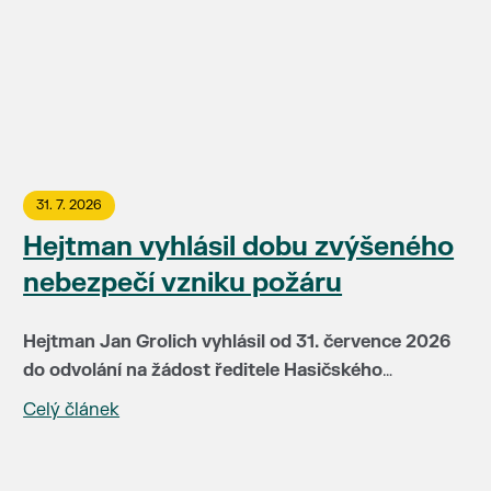
31. 7. 2026
Hejtman vyhlásil dobu zvýšeného
nebezpečí vzniku požáru
Hejtman Jan Grolich vyhlásil od 31. července 2026
do odvolání na žádost ředitele Hasičského
záchranného sboru JMK brig. gen Jiřího Pelikána
Celý článek
V této době je v místech se zvýšeným nebezpečím
(HZS JMH) pro celé území kraje dobu zvýšeného
vzniku požáru zakázáno:
nebezpečí vzniku požáru. Doba zvýšeného
nebezpečí vzniku požáru je vyhlašována především