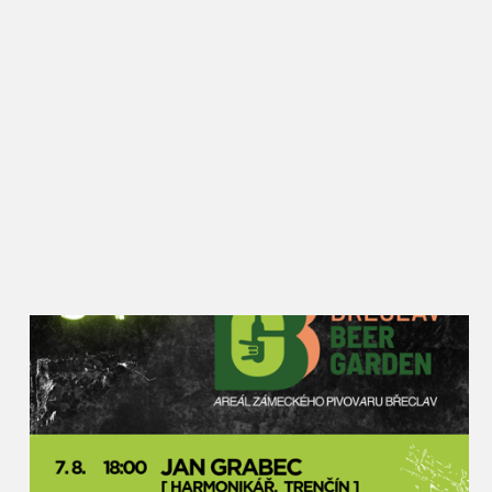
zahraničí, ale přitom si stále drží oblibu i mezi
Břeclaváky, kteří zde vždy potkají řadu známých a
ochutnají nové i zažité dobroty. Rajče jsem kdysi
vybral jako téma záměrně, protože se jim zde skvěle
daří a lze z nich připravit opravdu velké množství
receptů. Kromě národních kuchyní a klasických
úprav budou moci návštěvníci ochutnat i pivní
rajský kyseláč, rajský burčák nebo dokonce
kombinaci rajčat a masa z nutrie. Rajská Břeclav
zkrátka podněcuje místní kulináře k tomu přijít s
netradičním využitím této plodiny,“ popisuje akci
místostarosta pro kulturu Petr Vlasák, který za
Slavnostmi rajčat v Břeclavi stojí od jejich zrodu.
Rajčata u synagogy najdou lidé v různých formách
– sušená, nakládaná, fermentovaná, grilovaná i
plněná na kavkazský nebo italský způsob. Nebudou
chybět ani na pizze nebo v hamburgru, polévky