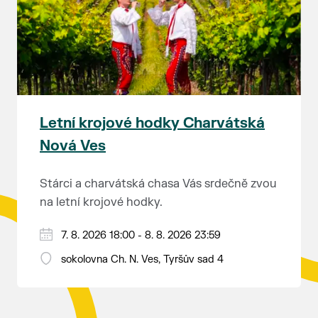
rozhodnutí soudu Ing. Martin Marták, jednatel
společnosti TEPLO Břeclav s.r.o.
Letní krojové hodky Charvátská
Nová Ves
Stárci a charvátská chasa Vás srdečně zvou
na letní krojové hodky.
PÁTEK 7. srpna
7. 8. 2026 18:00 - 8. 8. 2026 23:59
18:00 - ruční stavění máje
sokolovna Ch. N. Ves, Tyršův sad 4
SOBOTA 8. srpna
14:00 - krojový průvod pro stárky od