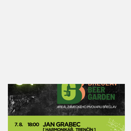
zahraničí, ale přitom si stále drží oblibu i mezi
Břeclaváky, kteří zde vždy potkají řadu známých a
ochutnají nové i zažité dobroty. Rajče jsem kdysi
vybral jako téma záměrně, protože se jim zde skvěle
daří a lze z nich připravit opravdu velké množství
receptů. Kromě národních kuchyní a klasických
úprav budou moci návštěvníci ochutnat i pivní
rajský kyseláč, rajský burčák nebo dokonce
kombinaci rajčat a masa z nutrie. Rajská Břeclav
zkrátka podněcuje místní kulináře k tomu přijít s
netradičním využitím této plodiny,“ popisuje akci
místostarosta pro kulturu Petr Vlasák, který za
Slavnostmi rajčat v Břeclavi stojí od jejich zrodu.
Rajčata u synagogy najdou lidé v různých formách
– sušená, nakládaná, fermentovaná, grilovaná i
plněná na kavkazský nebo italský způsob. Nebudou
chybět ani na pizze nebo v hamburgru, polévky