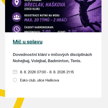
Míč u splavu
Dovednostní klání v míčových disciplínách
Nohejbaj, Volejbal, Badminton, Tenis.
Zúčastnit se může max. 20 dvojčlenných
8. 8. 2026 07:00 - 8. 8. 2026 21:15
týmů - každý tým si zahraje min. 4 západy
Esko club, ulice Haškova
od každého sportu ve skupině.
Občerstvení je zajištěno (v ceně
Hraje se vyřazovacím systémem a dosažené
startovného jsou dvě jídla + pití).
umístění je bodově ohodnoceno.
Program