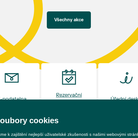
hostince “U Buvola”
16:00 - odpolední zábava na sokolovně
21:00 - večerní zábava
Všechny akce
K tanci a poslechu bude hrát DH
Lanžhotčané.
Těšíme se na Vás!
Rezervační
-podatelna
Úřední des
systém
soubory cookies
me k zajištění nejlepší uživatelské zkušenosti s našimi webovými strá