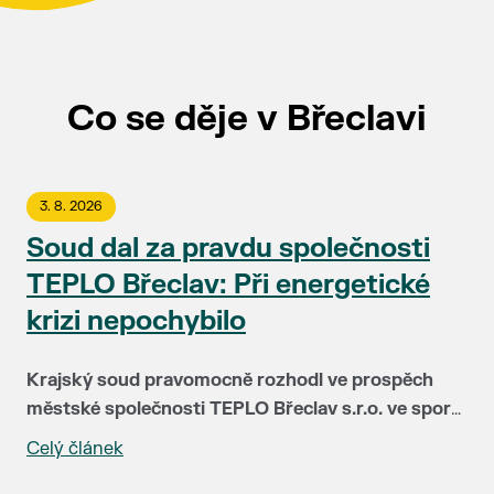
Co se děje v Břeclavi
3. 8. 2026
Soud dal za pravdu společnosti
TEPLO Břeclav: Při energetické
krizi nepochybilo
Krajský soud pravomocně rozhodl ve prospěch
městské společnosti TEPLO Břeclav s.r.o. ve sporu
se společností NWT a.s. Soud plně potvrdil, že
Celý článek
Před čtyřmi lety čelila společnost TEPLO Břeclav i
vedení teplárenské firmy postupovalo v době
podstatná část jejích klientů největší zkoušce ve