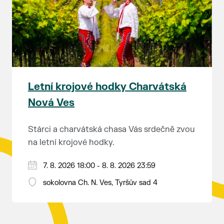
rozhodnutí soudu Ing. Martin Marták, jednatel
společnosti TEPLO Břeclav s.r.o.
Letní krojové hodky Charvátská
Nová Ves
Stárci a charvátská chasa Vás srdečně zvou
na letní krojové hodky.
PÁTEK 7. srpna
7. 8. 2026 18:00 - 8. 8. 2026 23:59
18:00 - ruční stavění máje
sokolovna Ch. N. Ves, Tyršův sad 4
SOBOTA 8. srpna
14:00 - krojový průvod pro stárky od