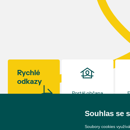
ročník slavností v 17 hodin uzavře. Zábava bude
připravena i pro děti.
Kulinářské okénko otevře šéfkuchař David Viktorin
z restaurace na Hraničním zámečku v Hlohovci,
která loni v prosinci získala Michelinskou hvězdu.
Rajčat existují stovky odrůd – od drobných
rybízových rajčátek velikosti hrášku až po obří
masité plody vážící více než kilogram. S mnoha z
nich se budou moci návštěvníci jako každý rok
seznámit na výstavě v synagoze. Během celého dne
Rychlé
budou navíc otevřeny také další výstavy v synagoze
odkazy
a v sousedním Lichtenštejnském domě. Vstup bude
tradičně zdarma.
Portál občana
E
Souhlas se 
Soubory cookies využívá