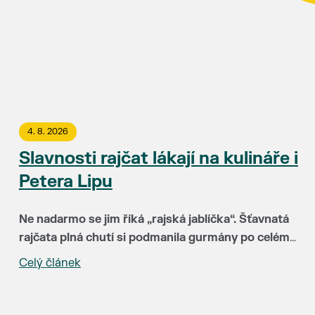
4. 8. 2026
Slavnosti rajčat lákají na kulináře i
Petera Lipu
Ne nadarmo se jim říká „rajská jablíčka“. Šťavnatá
rajčata plná chutí si podmanila gurmány po celém
světě. Už 15. srpna budou hlavními hvězdami
Celý článek
„Za třináct let Slavnosti rajčat neuvěřitelně vyzrály.
Slavností rajčat v Břeclavi. Rajskému pokušení
Hlavní radost mám ale zejména z toho, že k nám do
můžete podlehnout v uličce u synagogy a okolí
Břeclavi lákají lidi z různých koutů republiky i
kina Koruna.