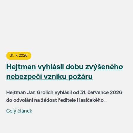
31. 7. 2026
Hejtman vyhlásil dobu zvýšeného
nebezpečí vzniku požáru
Hejtman Jan Grolich vyhlásil od 31. července 2026
do odvolání na žádost ředitele Hasičského
záchranného sboru JMK brig. gen Jiřího Pelikána
Celý článek
V této době je v místech se zvýšeným nebezpečím
(HZS JMH) pro celé území kraje dobu zvýšeného
vzniku požáru zakázáno:
nebezpečí vzniku požáru. Doba zvýšeného
nebezpečí vzniku požáru je vyhlašována především