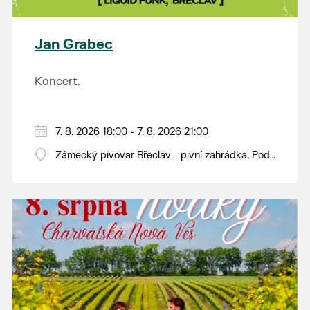
plody vážící více než kilogram. S mnoha z nich se
budou moci návštěvníci jako každý rok seznámit na
výstavě v synagoze. Během celého dne budou navíc
Jan Grabec
otevřeny také další výstavy v synagoze a v
sousedním Lichtenštejnském domě. Vstup bude
Koncert.
tradičně zdarma.
7. 8. 2026 18:00 - 7. 8. 2026 21:00
Zámecký pivovar Břeclav - pivní zahrádka, Pod
Zámkem 625/8