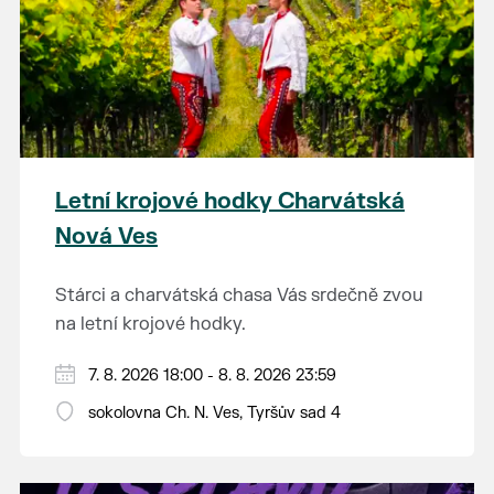
Letní krojové hodky Charvátská
Nová Ves
Stárci a charvátská chasa Vás srdečně zvou
na letní krojové hodky.
PÁTEK 7. srpna
7. 8. 2026 18:00 - 8. 8. 2026 23:59
18:00 - ruční stavění máje
sokolovna Ch. N. Ves, Tyršův sad 4
SOBOTA 8. srpna
14:00 - krojový průvod pro stárky od