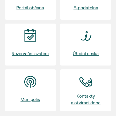
Badminton U Macha
Portál občana
E-podatelna
17:30 - 19:30 Výměna skupin - skupina C, D -
Volejbal - skupina A, B - Badminton
20:45 - 21:15 Vyhlášení - vyhlášení vítěze
turnaje
Rezervační systém
Úřední deska
Kontakty
Munipolis
a otvírací doba