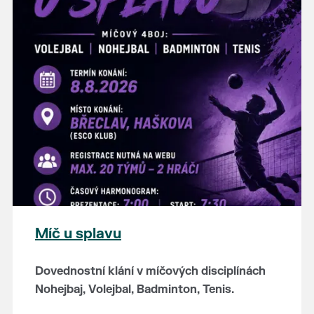
hostince “U Buvola”
16:00 - odpolední zábava na sokolovně
21:00 - večerní zábava
K tanci a poslechu bude hrát DH
Lanžhotčané.
Těšíme se na Vás!
Míč u splavu
Dovednostní klání v míčových disciplínách
Nohejbaj, Volejbal, Badminton, Tenis.