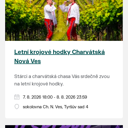
Letní krojové hodky Charvátská
Nová Ves
Stárci a charvátská chasa Vás srdečně zvou
na letní krojové hodky.
PÁTEK 7. srpna
7. 8. 2026 18:00 - 8. 8. 2026 23:59
18:00 - ruční stavění máje
sokolovna Ch. N. Ves, Tyršův sad 4
SOBOTA 8. srpna
14:00 - krojový průvod pro stárky od