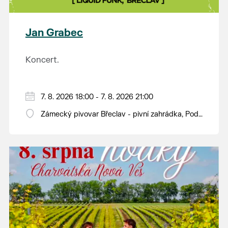
plody vážící více než kilogram. S mnoha z nich se
budou moci návštěvníci jako každý rok seznámit na
výstavě v synagoze. Během celého dne budou navíc
Jan Grabec
otevřeny také další výstavy v synagoze a v
sousedním Lichtenštejnském domě. Vstup bude
Koncert.
tradičně zdarma.
7. 8. 2026 18:00 - 7. 8. 2026 21:00
Zámecký pivovar Břeclav - pivní zahrádka, Pod
Zámkem 625/8