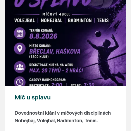
hostince “U Buvola”
16:00 - odpolední zábava na sokolovně
21:00 - večerní zábava
K tanci a poslechu bude hrát DH
Lanžhotčané.
Těšíme se na Vás!
Míč u splavu
Dovednostní klání v míčových disciplínách
Nohejbaj, Volejbal, Badminton, Tenis.