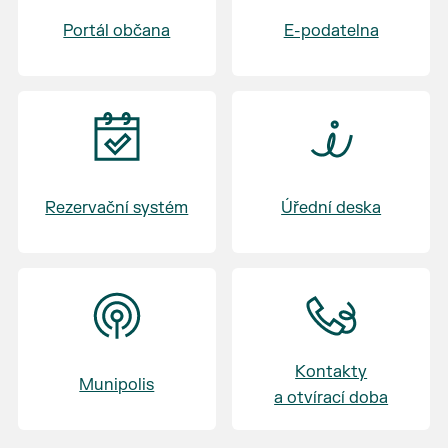
Badminton U Macha
Portál občana
E-podatelna
17:30 - 19:30 Výměna skupin - skupina C, D -
Volejbal - skupina A, B - Badminton
20:45 - 21:15 Vyhlášení - vyhlášení vítěze
turnaje
Rezervační systém
Úřední deska
Kontakty
Munipolis
a otvírací doba