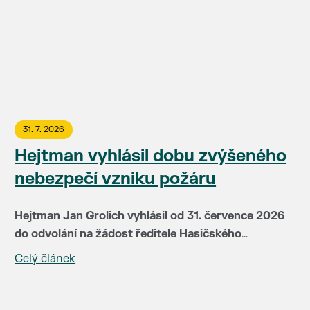
31. 7. 2026
Hejtman vyhlásil dobu zvýšeného
nebezpečí vzniku požáru
Hejtman Jan Grolich vyhlásil od 31. července 2026
do odvolání na žádost ředitele Hasičského
záchranného sboru JMK brig. gen Jiřího Pelikána
Celý článek
V této době je v místech se zvýšeným nebezpečím
(HZS JMH) pro celé území kraje dobu zvýšeného
vzniku požáru zakázáno:
nebezpečí vzniku požáru. Doba zvýšeného
nebezpečí vzniku požáru je vyhlašována především