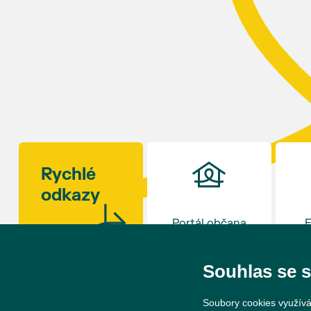
ročník slavností v 17 hodin uzavře. Zábava bude
připravena i pro děti.
Kulinářské okénko otevře šéfkuchař David Viktorin
z restaurace na Hraničním zámečku v Hlohovci,
která loni v prosinci získala Michelinskou hvězdu.
Rajčat existují stovky odrůd – od drobných
rybízových rajčátek velikosti hrášku až po obří
masité plody vážící více než kilogram. S mnoha z
nich se budou moci návštěvníci jako každý rok
seznámit na výstavě v synagoze. Během celého dne
Rychlé
budou navíc otevřeny také další výstavy v synagoze
odkazy
a v sousedním Lichtenštejnském domě. Vstup bude
tradičně zdarma.
Portál občana
E
Souhlas se 
Soubory cookies využívá