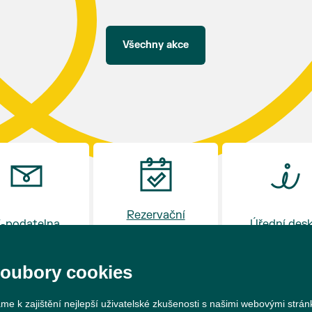
hostince “U Buvola”
16:00 - odpolední zábava na sokolovně
21:00 - večerní zábava
Všechny akce
K tanci a poslechu bude hrát DH
Lanžhotčané.
Těšíme se na Vás!
Rezervační
-podatelna
Úřední des
systém
soubory cookies
me k zajištění nejlepší uživatelské zkušenosti s našimi webovými strá