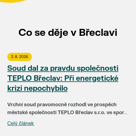
Co se děje v Břeclavi
3. 8. 2026
Soud dal za pravdu společnosti
TEPLO Břeclav: Při energetické
krizi nepochybilo
Vrchní soud pravomocně rozhodl ve prospěch
městské společnosti TEPLO Břeclav s.r.o. ve sporu
se společností NWT a.s. Soud plně potvrdil, že
Celý článek
Před čtyřmi lety čelila společnost TEPLO Břeclav i
vedení teplárenské firmy postupovalo v době
podstatná část jejích klientů největší zkoušce ve