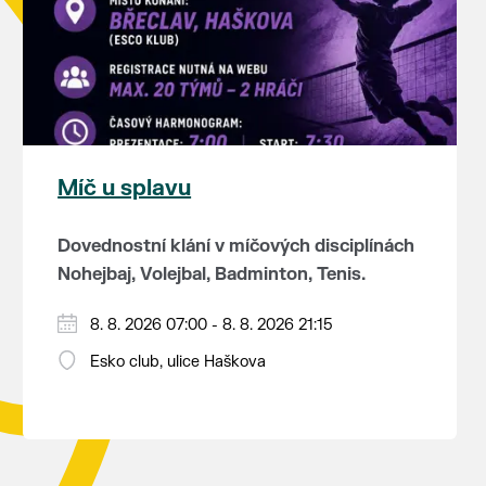
Míč u splavu
Dovednostní klání v míčových disciplínách
Nohejbaj, Volejbal, Badminton, Tenis.
Zúčastnit se může max. 20 dvojčlenných
8. 8. 2026 07:00 - 8. 8. 2026 21:15
týmů - každý tým si zahraje min. 4 západy
Esko club, ulice Haškova
od každého sportu ve skupině.
Občerstvení je zajištěno (v ceně
Hraje se vyřazovacím systémem a dosažené
startovného jsou dvě jídla + pití).
umístění je bodově ohodnoceno.
Program