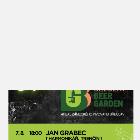
zahraničí, ale přitom si stále drží oblibu i mezi
Břeclaváky, kteří zde vždy potkají řadu známých a
ochutnají nové i zažité dobroty. Rajče jsem kdysi
vybral jako téma záměrně, protože se jim zde skvěle
daří a lze z nich připravit opravdu velké množství
receptů. Kromě národních kuchyní a klasických
úprav budou moci návštěvníci ochutnat i pivní
rajský kyseláč, rajský burčák nebo dokonce
kombinaci rajčat a masa z nutrie. Rajská Břeclav
zkrátka podněcuje místní kulináře k tomu přijít s
netradičním využitím této plodiny,“ popisuje akci
místostarosta pro kulturu Petr Vlasák, který za
Slavnostmi rajčat v Břeclavi stojí od jejich zrodu.
Rajčata u synagogy najdou lidé v různých formách
– sušená, nakládaná, fermentovaná, grilovaná i
plněná na kavkazský nebo italský způsob. Nebudou
chybět ani na pizze nebo v hamburgru, polévky