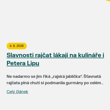
4. 8. 2026
Slavnosti rajčat lákají na kulináře i
Petera Lipu
Ne nadarmo se jim říká „rajská jablíčka“. Šťavnatá
rajčata plná chutí si podmanila gurmány po celém
světě. Už 15. srpna budou hlavními hvězdami
Celý článek
„Za třináct let Slavnosti rajčat neuvěřitelně vyzrály.
Slavností rajčat v Břeclavi. Rajskému pokušení
Hlavní radost mám ale zejména z toho, že k nám do
můžete podlehnout v uličce u synagogy a okolí
Břeclavi lákají lidi z různých koutů republiky i
kina Koruna.