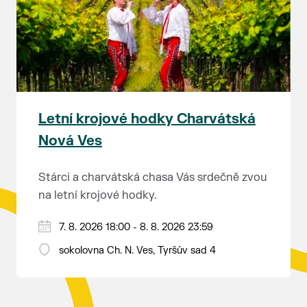
rozhodnutí soudu Ing. Martin Marták, jednatel
společnosti TEPLO Břeclav s.r.o.
Letní krojové hodky Charvátská
Nová Ves
Stárci a charvátská chasa Vás srdečně zvou
na letní krojové hodky.
PÁTEK 7. srpna
7. 8. 2026 18:00 - 8. 8. 2026 23:59
18:00 - ruční stavění máje
sokolovna Ch. N. Ves, Tyršův sad 4
SOBOTA 8. srpna
14:00 - krojový průvod pro stárky od