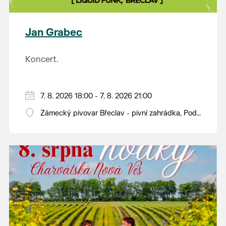
plody vážící více než kilogram. S mnoha z nich se
budou moci návštěvníci jako každý rok seznámit na
výstavě v synagoze. Během celého dne budou navíc
Jan Grabec
otevřeny také další výstavy v synagoze a v
sousedním Lichtenštejnském domě. Vstup bude
Koncert.
tradičně zdarma.
7. 8. 2026 18:00 - 7. 8. 2026 21:00
Zámecký pivovar Břeclav - pivní zahrádka, Pod
Zámkem 625/8