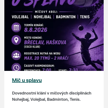
hostince “U Buvola”
16:00 - odpolední zábava na sokolovně
21:00 - večerní zábava
K tanci a poslechu bude hrát DH
Lanžhotčané.
Těšíme se na Vás!
Míč u splavu
Dovednostní klání v míčových disciplínách
Nohejbaj, Volejbal, Badminton, Tenis.