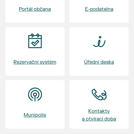
Badminton U Macha
Portál občana
E-podatelna
17:30 - 19:30 Výměna skupin - skupina C, D -
Volejbal - skupina A, B - Badminton
20:45 - 21:15 Vyhlášení - vyhlášení vítěze
turnaje
Rezervační systém
Úřední deska
Kontakty
Munipolis
a otvírací doba