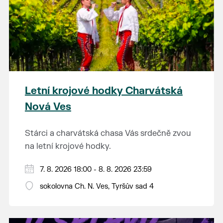
Letní krojové hodky Charvátská
Nová Ves
Stárci a charvátská chasa Vás srdečně zvou
na letní krojové hodky.
PÁTEK 7. srpna
7. 8. 2026 18:00 - 8. 8. 2026 23:59
18:00 - ruční stavění máje
sokolovna Ch. N. Ves, Tyršův sad 4
SOBOTA 8. srpna
14:00 - krojový průvod pro stárky od