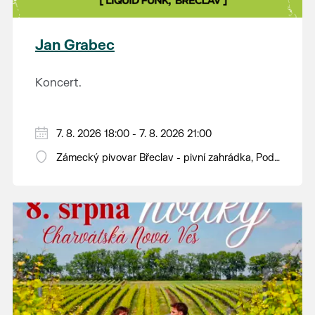
plody vážící více než kilogram. S mnoha z nich se
budou moci návštěvníci jako každý rok seznámit na
výstavě v synagoze. Během celého dne budou navíc
Jan Grabec
otevřeny také další výstavy v synagoze a v
sousedním Lichtenštejnském domě. Vstup bude
Koncert.
tradičně zdarma.
7. 8. 2026 18:00 - 7. 8. 2026 21:00
Zámecký pivovar Břeclav - pivní zahrádka, Pod
Zámkem 625/8