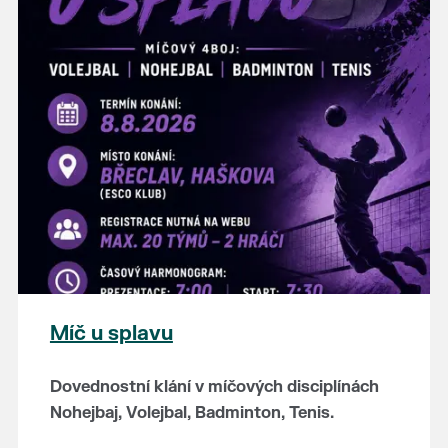
hostince “U Buvola”
16:00 - odpolední zábava na sokolovně
21:00 - večerní zábava
K tanci a poslechu bude hrát DH
Lanžhotčané.
Těšíme se na Vás!
Míč u splavu
Dovednostní klání v míčových disciplínách
Nohejbaj, Volejbal, Badminton, Tenis.