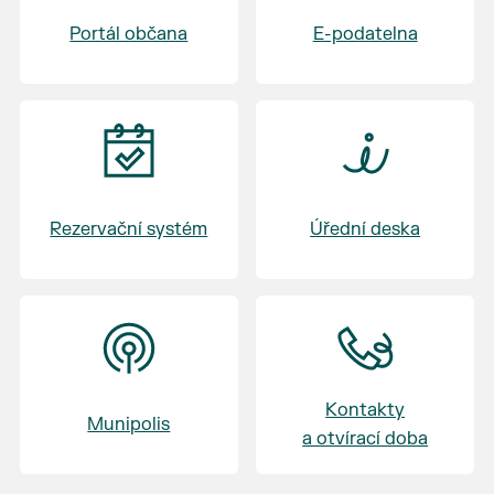
Badminton U Macha
Portál občana
E-podatelna
17:30 - 19:30 Výměna skupin - skupina C, D -
Volejbal - skupina A, B - Badminton
20:45 - 21:15 Vyhlášení - vyhlášení vítěze
turnaje
Rezervační systém
Úřední deska
Kontakty
Munipolis
a otvírací doba