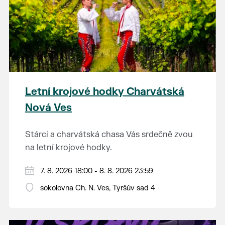
Letní krojové hodky Charvátská
Nová Ves
Stárci a charvátská chasa Vás srdečně zvou
na letní krojové hodky.
PÁTEK 7. srpna
7. 8. 2026 18:00 - 8. 8. 2026 23:59
18:00 - ruční stavění máje
sokolovna Ch. N. Ves, Tyršův sad 4
SOBOTA 8. srpna
14:00 - krojový průvod pro stárky od