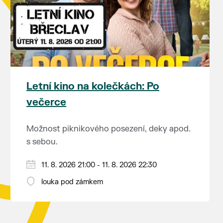
Letní kino na kolečkách: Po
večerce
Možnost piknikového posezení, deky apod.
s sebou.
V případě nepřízně počasí se promítání ruší.
11. 8. 2026 21:00 - 11. 8. 2026 22:30
Kino otevřeno hodinu před promítáním,
louka pod zámkem
hrajeme po setmění.
Vstupné 150 Kč.