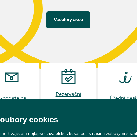
Všechny akce
Rezervační
-podatelna
Úřední des
systém
soubory cookies
me k zajištění nejlepší uživatelské zkušenosti s našimi webovými strá