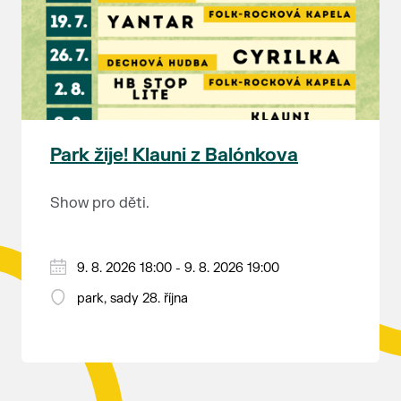
rozhodnutí soudu Ing. Martin Marták, jednatel
společnosti TEPLO Břeclav s.r.o.
Park žije! Klauni z Balónkova
Show pro děti.
9. 8. 2026 18:00 - 9. 8. 2026 19:00
park, sady 28. října