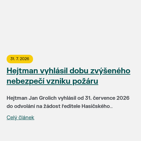
31. 7. 2026
Hejtman vyhlásil dobu zvýšeného
nebezpečí vzniku požáru
Hejtman Jan Grolich vyhlásil od 31. července 2026
do odvolání na žádost ředitele Hasičského
záchranného sboru JMK brig. gen Jiřího Pelikána
Celý článek
V této době je v místech se zvýšeným nebezpečím
(HZS JMH) pro celé území kraje dobu zvýšeného
vzniku požáru zakázáno:
nebezpečí vzniku požáru. Doba zvýšeného
nebezpečí vzniku požáru je vyhlašována především