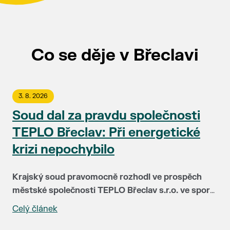
Co se děje v Břeclavi
3. 8. 2026
Soud dal za pravdu společnosti
TEPLO Břeclav: Při energetické
krizi nepochybilo
Krajský soud pravomocně rozhodl ve prospěch
městské společnosti TEPLO Břeclav s.r.o. ve sporu
se společností NWT a.s. Soud plně potvrdil, že
Celý článek
Před čtyřmi lety čelila společnost TEPLO Břeclav i
vedení teplárenské firmy postupovalo v době
podstatná část jejích klientů největší zkoušce ve