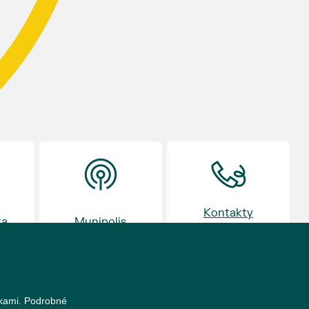
Kontakty
ka
Munipolis
a otvírací doba
nkami. Podrobné