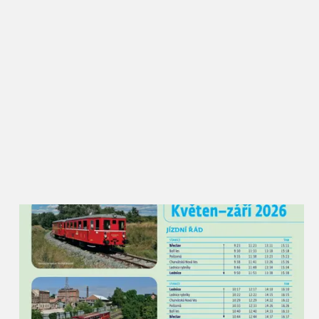
zahraničí, ale přitom si stále drží oblibu i mezi
Břeclaváky, kteří zde vždy potkají řadu známých a
ochutnají nové i zažité dobroty. Rajče jsem kdysi
vybral jako téma záměrně, protože se jim zde skvěle
daří a lze z nich připravit opravdu velké množství
receptů. Kromě národních kuchyní a klasických
úprav budou moci návštěvníci ochutnat i pivní
rajský kyseláč, rajský burčák nebo dokonce
kombinaci rajčat a masa z nutrie. Rajská Břeclav
zkrátka podněcuje místní kulináře k tomu přijít s
netradičním využitím této plodiny,“ popisuje akci
místostarosta pro kulturu Petr Vlasák, který za
Slavnostmi rajčat v Břeclavi stojí od jejich zrodu.
Rajčata u synagogy najdou lidé v různých formách
– sušená, nakládaná, fermentovaná, grilovaná i
plněná na kavkazský nebo italský způsob. Nebudou
chybět ani na pizze nebo v hamburgru, polévky