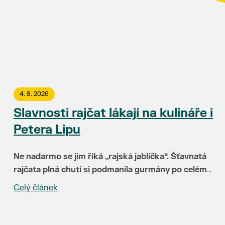
4. 8. 2026
Slavnosti rajčat lákají na kulináře i
Petera Lipu
Ne nadarmo se jim říká „rajská jablíčka“. Šťavnatá
rajčata plná chutí si podmanila gurmány po celém
světě. Už 15. srpna budou hlavními hvězdami
Celý článek
„Za třináct let Slavnosti rajčat neuvěřitelně vyzrály.
Slavností rajčat v Břeclavi. Rajskému pokušení
Hlavní radost mám ale zejména z toho, že k nám do
můžete podlehnout v uličce u synagogy a okolí
Břeclavi lákají lidi z různých koutů republiky i
kina Koruna.