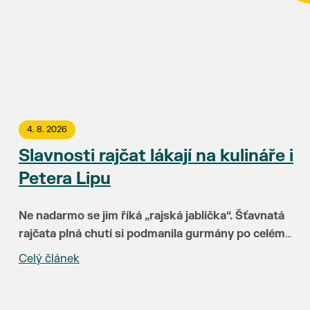
4. 8. 2026
Slavnosti rajčat lákají na kulináře i
Petera Lipu
Ne nadarmo se jim říká „rajská jablíčka“. Šťavnatá
rajčata plná chutí si podmanila gurmány po celém
světě. Už 15. srpna budou hlavními hvězdami
Celý článek
„Za třináct let Slavnosti rajčat neuvěřitelně vyzrály.
Slavností rajčat v Břeclavi. Rajskému pokušení
Hlavní radost mám ale zejména z toho, že k nám do
můžete podlehnout v uličce u synagogy a okolí
Břeclavi lákají lidi z různých koutů republiky i
kina Koruna.