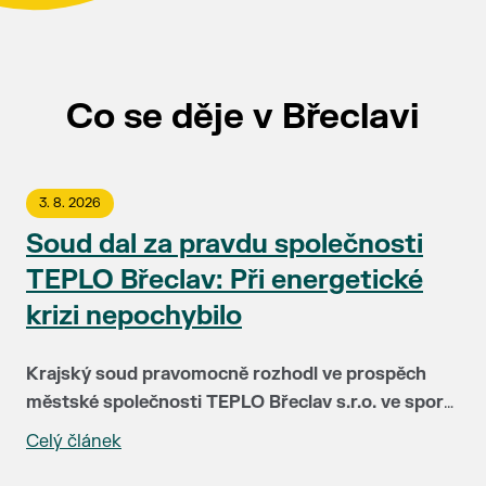
Co se děje v Břeclavi
3. 8. 2026
Soud dal za pravdu společnosti
TEPLO Břeclav: Při energetické
krizi nepochybilo
Krajský soud pravomocně rozhodl ve prospěch
městské společnosti TEPLO Břeclav s.r.o. ve sporu
se společností NWT a.s. Soud plně potvrdil, že
Celý článek
Před čtyřmi lety čelila společnost TEPLO Břeclav i
vedení teplárenské firmy postupovalo v době
podstatná část jejích klientů největší zkoušce ve