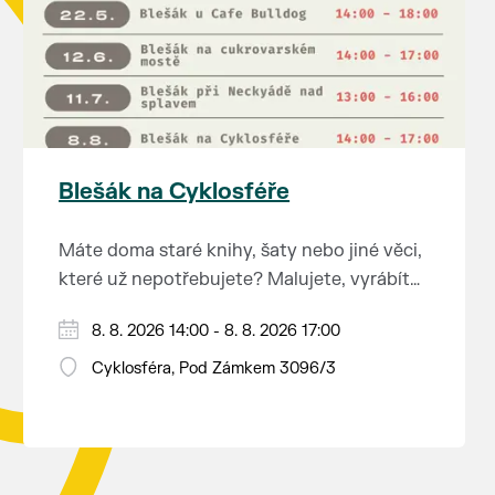
Blešák na Cyklosféře
Máte doma staré knihy, šaty nebo jiné věci,
které už nepotřebujete? Malujete, vyrábíte
šperky, náušnice nebo cokoliv jiného?
8. 8. 2026 14:00 - 8. 8. 2026 17:00
Chcete se zbavit staré sbírky, která
zbytečně leží na půdě? Překáží vám ve
Cyklosféra, Pod Zámkem 3096/3
skříni staré / nevhodné / svatební dary?
Anebo byste rádi našli poklady za pár
korun?