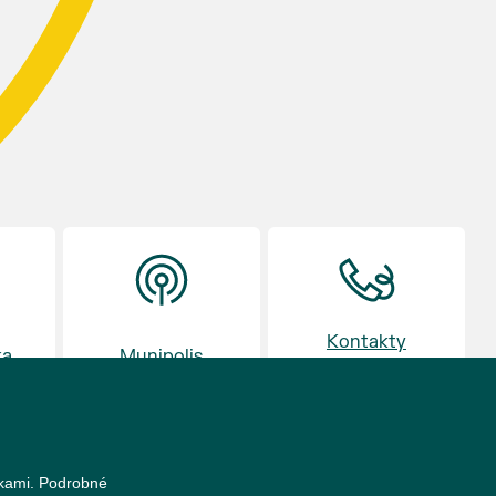
Prodejce prosíme tradičně o příchod 30
minut před začátkem, aby si vše na
prodejních místech stihli přichystat. Pokud
plánujete přijít a chcete rezervovat prodejní
místo, potvrďte prosím účast přes email
petr.vlasak@breclav.eu nebo zde v události,
ať víme, s kolika lidmi máme počítat. Počet
prodejních míst je omezen.
Těšíme se jako vždy!
Kontakty
ka
Munipolis
a otvírací doba
nkami. Podrobné