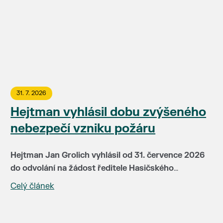
31. 7. 2026
Hejtman vyhlásil dobu zvýšeného
nebezpečí vzniku požáru
Hejtman Jan Grolich vyhlásil od 31. července 2026
do odvolání na žádost ředitele Hasičského
záchranného sboru JMK brig. gen Jiřího Pelikána
Celý článek
V této době je v místech se zvýšeným nebezpečím
(HZS JMH) pro celé území kraje dobu zvýšeného
vzniku požáru zakázáno:
nebezpečí vzniku požáru. Doba zvýšeného
nebezpečí vzniku požáru je vyhlašována především