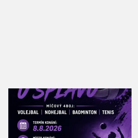
zahraničí, ale přitom si stále drží oblibu i mezi
Břeclaváky, kteří zde vždy potkají řadu známých a
ochutnají nové i zažité dobroty. Rajče jsem kdysi
vybral jako téma záměrně, protože se jim zde skvěle
daří a lze z nich připravit opravdu velké množství
receptů. Kromě národních kuchyní a klasických
úprav budou moci návštěvníci ochutnat i pivní
rajský kyseláč, rajský burčák nebo dokonce
kombinaci rajčat a masa z nutrie. Rajská Břeclav
zkrátka podněcuje místní kulináře k tomu přijít s
netradičním využitím této plodiny,“ popisuje akci
místostarosta pro kulturu Petr Vlasák, který za
Slavnostmi rajčat v Břeclavi stojí od jejich zrodu.
Rajčata u synagogy najdou lidé v různých formách
– sušená, nakládaná, fermentovaná, grilovaná i
plněná na kavkazský nebo italský způsob. Nebudou
chybět ani na pizze nebo v hamburgru, polévky