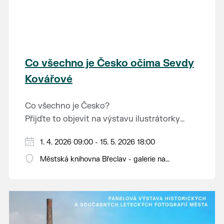
Co všechno je Česko očima Sevdy
Kovářové
Co všechno je Česko?
Přijďte to objevit na výstavu ilustrátorky
bulharského původu Sevdy Kovářové, která
Otevírací doba knihovny: pondělí až pátek od
1. 4. 2026 09:00 - 15. 5. 2026 18:00
se na naši zemi dívá s nadhledem, fantazií i
9 do 12 a od 13 do 18 hodin.
jemným humorem. Výstava je určena dětem i
Městská knihovna Břeclav - galerie na
dospělým.
schodech, Národních hrdinů 9
Hravě připomíná, co vše naše krajina světu i
nám samotným nabízí a co je v ní dobrého.