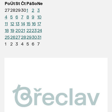
Po
Út
St
Čt
Pá
So
Ne
27
28
29
30
1
2
3
4
5
6
7
8
9
10
11
12
13
14
15
16
17
18
19
20
21
22
23
24
25
26
27
28
29
30
31
1
2
3
4
5
6
7