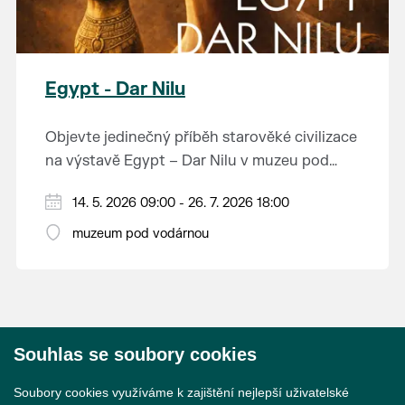
Egypt - Dar Nilu
Objevte jedinečný příběh starověké civilizace
na výstavě Egypt – Dar Nilu v muzeu pod
vodárnou v Břeclavi.
Výstava představuje umění starého Egypta,
14. 5. 2026 09:00 - 26. 7. 2026 18:00
autentickou hrobku se sarkofágem i
muzeum pod vodárnou
interaktivní prvky, které přibližují život na
Přijďte nahlédnout do světa, který formoval
březích Nilu. K vidění budou i exponáty ze
dějiny.
soukromé sbírky Jána Hertlíka, díky čemuž
výstava nabízí nevšední a autentický pohled
Výstavu je možné navštívit od 14. 5. do 26. 7.
na tuto fascinující epochu.
Souhlas se soubory cookies
2026 v muzeu pod vodárnou.
© 2026 Město Břeclav
Soubory cookies využíváme k zajištění nejlepší uživatelské