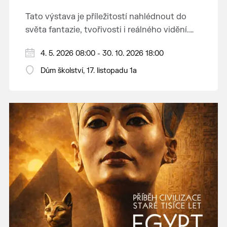
Tato výstava je příležitostí nahlédnout do
světa fantazie, tvořivosti i reálného vidění.
Každý tah štětcem či tužkou vypráví svůj
Děkujeme mladým umělcům za jejich úsilí,
4. 5. 2026 08:00 - 30. 10. 2026 18:00
vlastní příběh... o radosti, vidění, objevování
nápaditost, nadšení, rodičům za jejich
světa kolem.
Dům školství, 17. listopadu 1a
podporu.
Přejeme vám, ať vás výtvarná dílka potěší,
inspirují a překvapí svou upřímností.