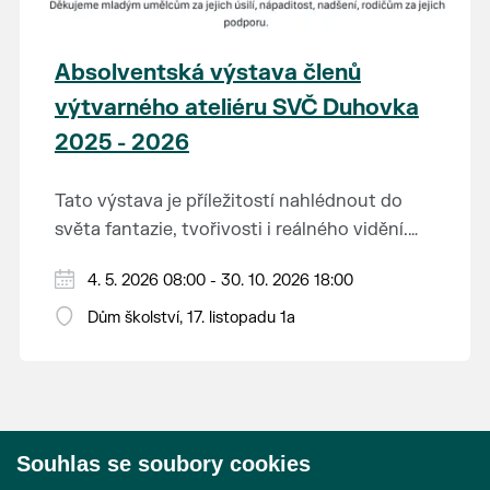
Absolventská výstava členů
výtvarného ateliéru SVČ Duhovka
2025 - 2026
Tato výstava je příležitostí nahlédnout do
světa fantazie, tvořivosti i reálného vidění.
Každý tah štětcem či tužkou vypráví svůj
Děkujeme mladým umělcům za jejich úsilí,
4. 5. 2026 08:00 - 30. 10. 2026 18:00
vlastní příběh... o radosti, vidění, objevování
nápaditost, nadšení, rodičům za jejich
světa kolem.
Dům školství, 17. listopadu 1a
podporu.
Přejeme vám, ať vás výtvarná dílka potěší,
inspirují a překvapí svou upřímností.
Souhlas se soubory cookies