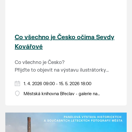
Co všechno je Česko očima Sevdy
Kovářové
Co všechno je Česko?
Přijďte to objevit na výstavu ilustrátorky
bulharského původu Sevdy Kovářové, která
Otevírací doba knihovny: pondělí až pátek od
1. 4. 2026 09:00 - 15. 5. 2026 18:00
se na naši zemi dívá s nadhledem, fantazií i
9 do 12 a od 13 do 18 hodin.
jemným humorem. Výstava je určena dětem i
Městská knihovna Břeclav - galerie na
dospělým.
schodech, Národních hrdinů 9
Hravě připomíná, co vše naše krajina světu i
nám samotným nabízí a co je v ní dobrého.