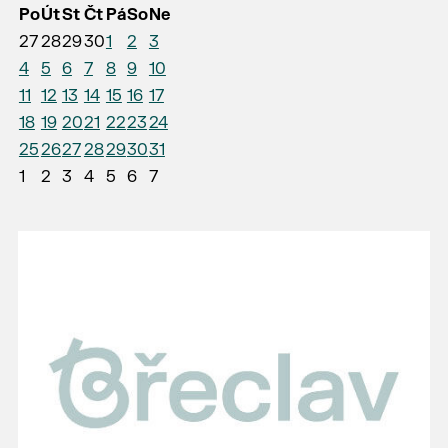
Po
Út
St
Čt
Pá
So
Ne
27
28
29
30
1
2
3
4
5
6
7
8
9
10
11
12
13
14
15
16
17
18
19
20
21
22
23
24
25
26
27
28
29
30
31
1
2
3
4
5
6
7