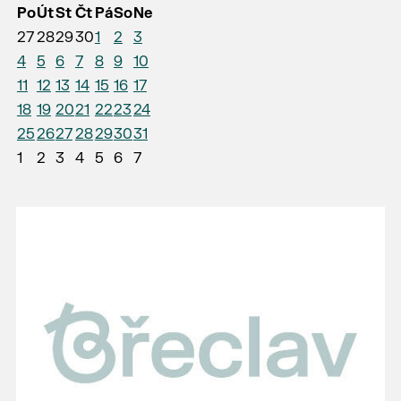
Po
Út
St
Čt
Pá
So
Ne
27
28
29
30
1
2
3
4
5
6
7
8
9
10
11
12
13
14
15
16
17
18
19
20
21
22
23
24
25
26
27
28
29
30
31
1
2
3
4
5
6
7