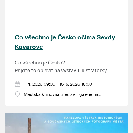
Co všechno je Česko očima Sevdy
Kovářové
Co všechno je Česko?
Přijďte to objevit na výstavu ilustrátorky
bulharského původu Sevdy Kovářové, která
Otevírací doba knihovny: pondělí až pátek od
1. 4. 2026 09:00 - 15. 5. 2026 18:00
se na naši zemi dívá s nadhledem, fantazií i
9 do 12 a od 13 do 18 hodin.
jemným humorem. Výstava je určena dětem i
Městská knihovna Břeclav - galerie na
dospělým.
schodech, Národních hrdinů 9
Hravě připomíná, co vše naše krajina světu i
nám samotným nabízí a co je v ní dobrého.