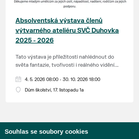
Absolventská výstava členů
výtvarného ateliéru SVČ Duhovka
2025 - 2026
Tato výstava je příležitostí nahlédnout do
světa fantazie, tvořivosti i reálného vidění.
Každý tah štětcem či tužkou vypráví svůj
Děkujeme mladým umělcům za jejich úsilí,
4. 5. 2026 08:00 - 30. 10. 2026 18:00
vlastní příběh... o radosti, vidění, objevování
nápaditost, nadšení, rodičům za jejich
světa kolem.
Dům školství, 17. listopadu 1a
podporu.
Přejeme vám, ať vás výtvarná dílka potěší,
inspirují a překvapí svou upřímností.
Souhlas se soubory cookies