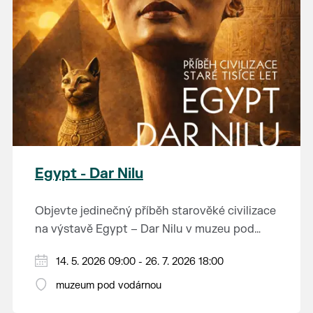
Egypt - Dar Nilu
Objevte jedinečný příběh starověké civilizace
na výstavě Egypt – Dar Nilu v muzeu pod
vodárnou v Břeclavi.
Výstava představuje umění starého Egypta,
14. 5. 2026 09:00 - 26. 7. 2026 18:00
autentickou hrobku se sarkofágem i
muzeum pod vodárnou
interaktivní prvky, které přibližují život na