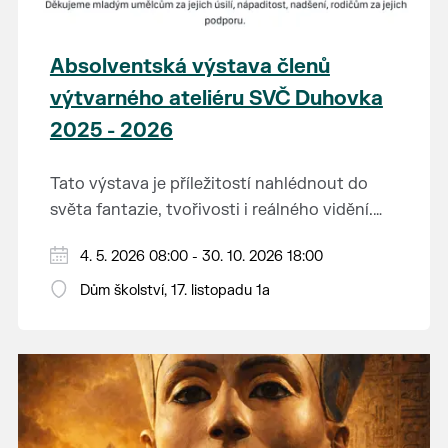
Absolventská výstava členů
výtvarného ateliéru SVČ Duhovka
2025 - 2026
Tato výstava je příležitostí nahlédnout do
světa fantazie, tvořivosti i reálného vidění.
Každý tah štětcem či tužkou vypráví svůj
Děkujeme mladým umělcům za jejich úsilí,
4. 5. 2026 08:00 - 30. 10. 2026 18:00
vlastní příběh... o radosti, vidění, objevování
nápaditost, nadšení, rodičům za jejich
světa kolem.
Dům školství, 17. listopadu 1a
podporu.
Přejeme vám, ať vás výtvarná dílka potěší,
inspirují a překvapí svou upřímností.