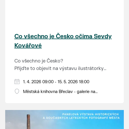
Co všechno je Česko očima Sevdy
Kovářové
Co všechno je Česko?
Přijďte to objevit na výstavu ilustrátorky
bulharského původu Sevdy Kovářové, která
Otevírací doba knihovny: pondělí až pátek od
1. 4. 2026 09:00 - 15. 5. 2026 18:00
se na naši zemi dívá s nadhledem, fantazií i
9 do 12 a od 13 do 18 hodin.
jemným humorem. Výstava je určena dětem i
Městská knihovna Břeclav - galerie na
dospělým.
schodech, Národních hrdinů 9
Hravě připomíná, co vše naše krajina světu i
nám samotným nabízí a co je v ní dobrého.