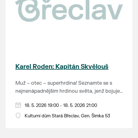
Karel Roden: Kapitán Skvělouš
Muž – otec – superhrdina! Seznamte se s
nejnenápadnějším hrdinou světa, jenž bojuje
proti zloduchům, zachraňuje lidi a nedá
V době, kdy se muži často zdají být vnímaní
18. 5. 2026 19:00 - 18. 5. 2026 21:00
dopustit, aby šly děti spát po večerce.
jako zbyteční, je hra o každodenním
Dojemný příběh plný vnitřní síly,
Kulturní dům Stará Břeclav, Gen. Šimka 53
superhrdinovi dojímavým příběhem, i když se
nadnášejícího humoru, ale i smutku a otázek
Vstupenky k zakoupení
ZDE
.
sentimentalitě vyhýbá jen o chlup. Jeho
o existenci je divadelním zážitkem na jedno
hrdinou je Mark, obyčejný chlapík, co se živí