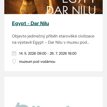
Egypt - Dar Nilu
Objevte jedinečný příběh starověké civilizace
na výstavě Egypt – Dar Nilu v muzeu pod
vodárnou v Břeclavi.
Výstava představuje umění starého Egypta,
14. 5. 2026 09:00 - 26. 7. 2026 18:00
autentickou hrobku se sarkofágem i
muzeum pod vodárnou
interaktivní prvky, které přibližují život na
Přijďte nahlédnout do světa, který formoval
březích Nilu. K vidění budou i exponáty ze
dějiny.
soukromé sbírky Jána Hertlíka, díky čemuž
výstava nabízí nevšední a autentický pohled
Výstavu je možné navštívit od 14. 5. do 26. 7.
na tuto fascinující epochu.
2026 v muzeu pod vodárnou.