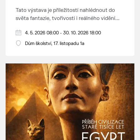
Tato výstava je příležitostí nahlédnout do
světa fantazie, tvořivosti i reálného vidění.
Každý tah štětcem či tužkou vypráví svůj
Děkujeme mladým umělcům za jejich úsilí,
4. 5. 2026 08:00 - 30. 10. 2026 18:00
vlastní příběh... o radosti, vidění, objevování
nápaditost, nadšení, rodičům za jejich
světa kolem.
Dům školství, 17. listopadu 1a
podporu.
Přejeme vám, ať vás výtvarná dílka potěší,
inspirují a překvapí svou upřímností.