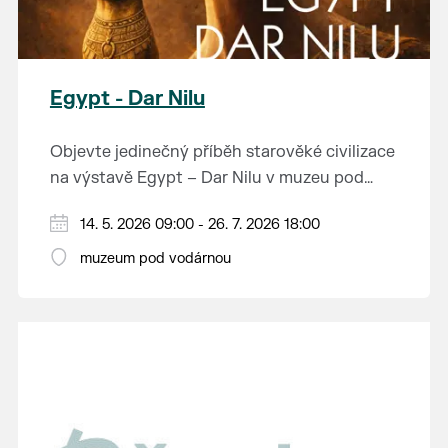
Egypt - Dar Nilu
Objevte jedinečný příběh starověké civilizace
na výstavě Egypt – Dar Nilu v muzeu pod
vodárnou v Břeclavi.
Výstava představuje umění starého Egypta,
14. 5. 2026 09:00 - 26. 7. 2026 18:00
autentickou hrobku se sarkofágem i
muzeum pod vodárnou
interaktivní prvky, které přibližují život na
Přijďte nahlédnout do světa, který formoval
březích Nilu. K vidění budou i exponáty ze
dějiny.
soukromé sbírky Jána Hertlíka, díky čemuž
výstava nabízí nevšední a autentický pohled
Výstavu je možné navštívit od 14. 5. do 26. 7.
na tuto fascinující epochu.
2026 v muzeu pod vodárnou.