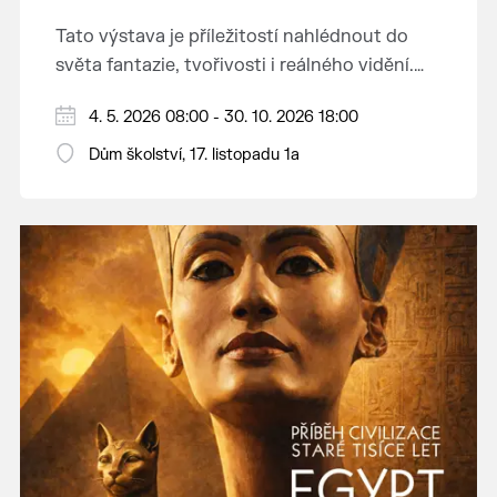
Tato výstava je příležitostí nahlédnout do
světa fantazie, tvořivosti i reálného vidění.
Každý tah štětcem či tužkou vypráví svůj
Děkujeme mladým umělcům za jejich úsilí,
4. 5. 2026 08:00 - 30. 10. 2026 18:00
vlastní příběh... o radosti, vidění, objevování
nápaditost, nadšení, rodičům za jejich
světa kolem.
Dům školství, 17. listopadu 1a
podporu.
Přejeme vám, ať vás výtvarná dílka potěší,
inspirují a překvapí svou upřímností.