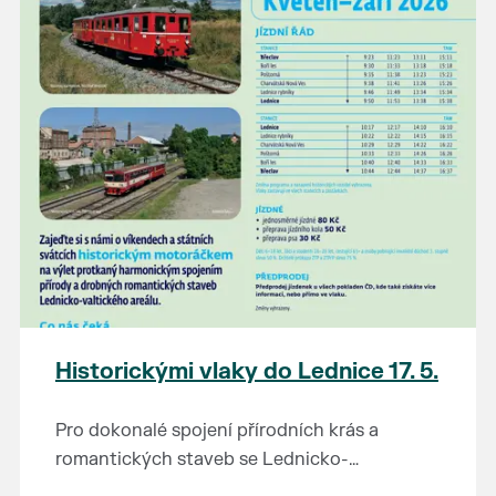
Pohansko, zámecká věž, Muzeum železnice
Otevírací dobu jednotlivých objektů
naleznete
ZDE
.
Historickými vlaky do Lednice 17. 5.
Pro dokonalé spojení přírodních krás a
romantických staveb se Lednicko-
valtickému areálu přezdívá Zahrada Evropy.