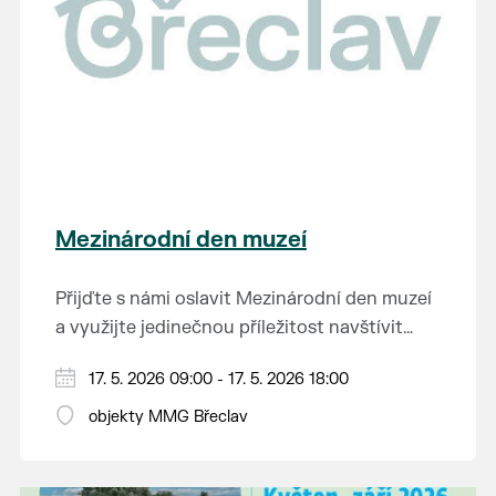
Mezinárodní den muzeí
Přijďte s námi oslavit Mezinárodní den muzeí
a využijte jedinečnou příležitost navštívit
břeclavské muzejní a galerijní objekty zcela
Téma letošního ročníku: Muzeum sjednocující
17. 5. 2026 09:00 - 17. 5. 2026 18:00
ZDARMA. Těšit se můžete na stálé expozice i
rozdělený svět
aktuální výstavy, které propojují historii,
objekty MMG Břeclav
kulturu i současnost.
muzeum pod vodárnou, Lichtenštejnský dům
(průvodce je v synagoze), synagoga, zámeček