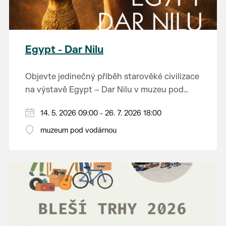
Egypt - Dar Nilu
Objevte jedinečný příběh starověké civilizace
na výstavě Egypt – Dar Nilu v muzeu pod
vodárnou v Břeclavi.
Výstava představuje umění starého Egypta,
14. 5. 2026 09:00 - 26. 7. 2026 18:00
autentickou hrobku se sarkofágem i
muzeum pod vodárnou
interaktivní prvky, které přibližují život na
Přijďte nahlédnout do světa, který formoval
březích Nilu. K vidění budou i exponáty ze
dějiny.
soukromé sbírky Jána Hertlíka, díky čemuž
výstava nabízí nevšední a autentický pohled
Výstavu je možné navštívit od 14. 5. do 26. 7.
na tuto fascinující epochu.
2026 v muzeu pod vodárnou.