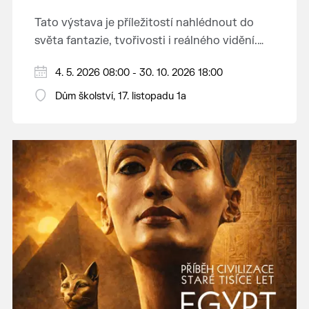
Tato výstava je příležitostí nahlédnout do
světa fantazie, tvořivosti i reálného vidění.
Každý tah štětcem či tužkou vypráví svůj
Děkujeme mladým umělcům za jejich úsilí,
4. 5. 2026 08:00 - 30. 10. 2026 18:00
vlastní příběh... o radosti, vidění, objevování
nápaditost, nadšení, rodičům za jejich
světa kolem.
Dům školství, 17. listopadu 1a
podporu.
Přejeme vám, ať vás výtvarná dílka potěší,
inspirují a překvapí svou upřímností.