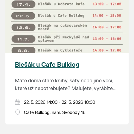
Blešák u Cafe Bulldog
Máte doma staré knihy, šaty nebo jiné věci,
které už nepotřebujete? Malujete, vyrábíte
šperky, náušnice nebo cokoliv jiného?
Prodejce prosíme tradičně o příchod 30
22. 5. 2026 14:00 - 22. 5. 2026 18:00
Chcete se zbavit staré sbírky, která zbytečně
minut před začátkem, aby si vše na
leží na půdě? Překáží vám ve skříni staré /
Café Bulldog, nám. Svobody 16
prodejních místech stihli přichystat. Pokud
nevhodné / svatební dary? Anebo byste rádi
plánujete přijít a chcete rezervovat prodejní
našli poklady za pár korun?
místo, potvrďte prosím účast přes email